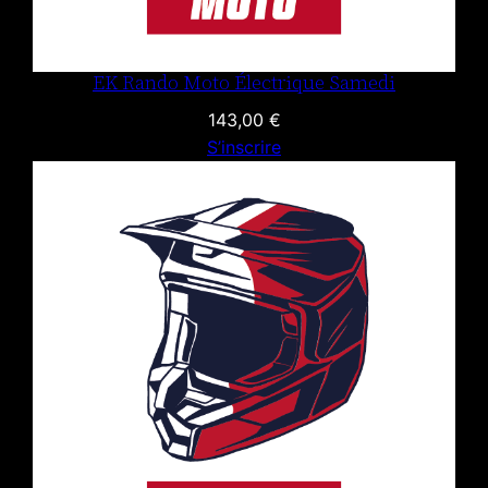
EK Rando Moto Électrique Samedi
143,00
€
S’inscrire