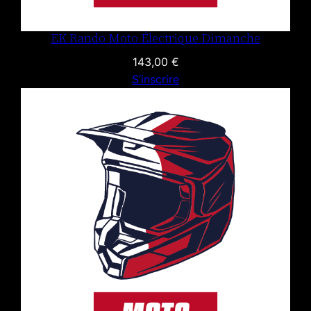
EK Rando Moto Électrique Dimanche
143,00
€
S’inscrire