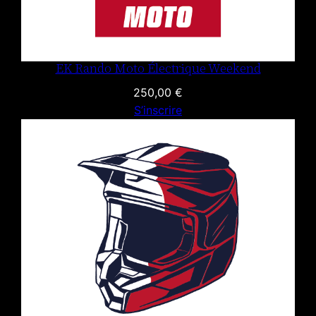
EK Rando Moto Électrique Weekend
250,00
€
S’inscrire