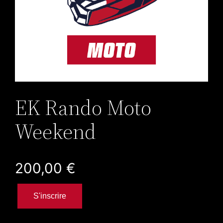
EK Rando Moto
Weekend
200,00
€
q
S'inscrire
u
a