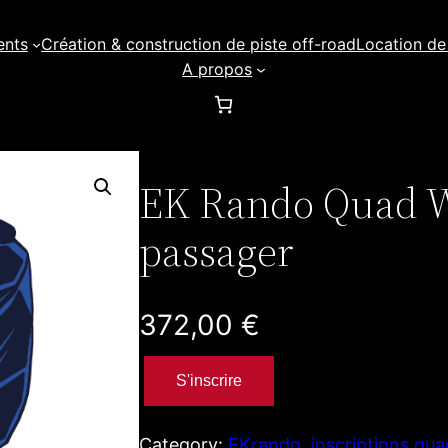
ents
Création & construction de piste off-road
Location de
A propos
EK Rando Quad 
passager
372,00
€
q
S'inscrire
u
a
n
Category:
EKrando
, 
inscriptions qu