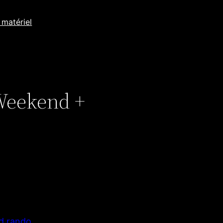
 matériel
Weekend +
ad rando