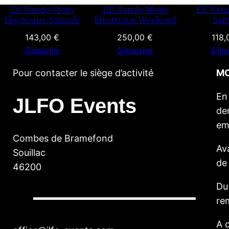
EK Rando Moto
EK Rando Moto
EK Ran
d
Électrique Samedi
Électrique Weekend
Sam
W
143,00
€
250,00
€
118
e
S’inscrire
S’inscrire
S’ins
e
k
Pour contacter le siège d’activité
MO
e
En 
n
JLFO Events
de
d
ema
+
Combes de Bramefond
p
Av
Souillac
a
de
46200
s
s
Du
a
re
g
A 
e